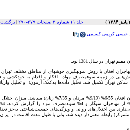
جلد ۱۱ شماره ۳ صفحات ۲۷۷-۲۷۰
|
برگشت ب
عیسی کریمی کیسمی
هران در سال 1381 بود.
453 نفر (227 مرد و 226 زن) از مهاجران افغان با روش نمونه‏گیری خوشه‏ای از مناطق مختلف تهرا
ش‌هایی در زمینه سوءمصرف مواد،
ن تهران تکمیل شد. تحلیل داده‌ها به‌کمک آزمون
t
و تحلیل واری
نتایج نشان داد که میزان شیوع اختلال‌های روانی در مهاجران افغان 6/55% (9/19% مردان و 7/35% زنا
اجتماعی، اضطراب و نشا
معنی‌داری بین اختلال‌های روانی و ویژگی‌های جمعیت‌شناختی به‌جز تعداد
متمرکز) رابطه معنی‌دار دیده شد، ولی با طول مدت اقامت در ایران،