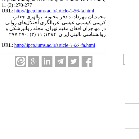
11 (3) :270-277
URL:
http://ijpcp.iums.ac.ir/article-1-56-fa.html
محمدیان مهرداد، دادفر محبوبه، بوالهری جعفر،
کریمی کیسمی عیسی. غربالگری اختلال‌‌های روانی
در مهاجران افغان مقیم تهران. مجله روانپزشكي و
روانشناسي باليني ايران. ۱۳۸۴; ۱۱ (۳) :۲۷۰-۲۷۷
URL:
http://ijpcp.iums.ac.ir/article-۱-۵۶-fa.html