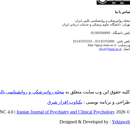
تماس با ما
مجله روانپزشکی و روانشناسی بالینی ایران
تهران، دانشگاه علوم پزشکی و خدمات درمانی ایران
تلفن دانشگاه : 02166506899
تلفن ناشر : 02145355000 - 02145355555
وب‌سایت: http://ijpcp.iums.ac.ir
ایمیل:
ijpcp@iums.ac.ir
کلیه حقوق این وب سایت متعلق به
مجله روانپزشکی و روانشناسی بالین
طراحی و برنامه نویسی :
یکتاوب افزار شرق
Iranian Journal of Psychiatry and Clinical Psychology
© 2026 CC BY-NC 4.0 |
Designed & Developed by :
Yektaweb