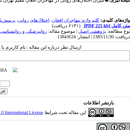
نتیجه‌گیری:
�
میزان اختلال‌های روانی در مهاجران افغان مقیم تهران ب
واژه‌های کلیدی:
کلید واژه: مهاجران افغان
،
اختلال‌های روانی
،
پرسش‌نا
متن کامل
[PDF 225 kb]
(۶۱۴۱ دریافت)
نوع مطالعه:
پژوهشي اصيل
| موضوع مقاله:
روانپزشکی و روانشناسی
دریافت: 1385/11/30 | انتشار: 1384/8/24
ارسال نظر درباره این مقاله : نام کاربری ی
بازنشر اطلاعات
این مقاله تحت شرایط
 International License