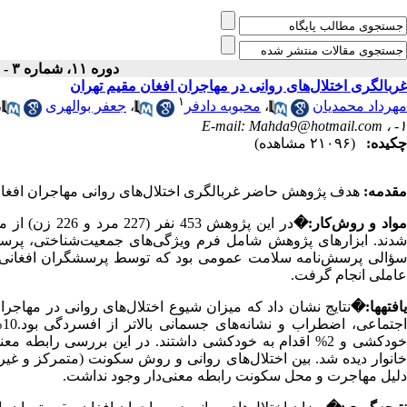
دوره ۱۱، شماره ۳ - ( پاييز ۱۳۸۴ )
غربالگری اختلال‌‌های روانی در مهاجران افغان مقیم تهران
۱
مهرداد محمدیان
،
محبوبه دادفر
،
جعفر بوالهری
،
E-mail: Mahda9@hotmail.com
۱- ،
چکیده:
(۲۱۰۹۶ مشاهده)
مقدمه:
هدف پژوهش حاضر غربالگری اختلال‌های روانی مهاجران افغان مقیم ت
واد و روش‌کار:
�
در این پژوهش 
دند. ابزارهای پژوهش شامل فرم ویژگی‌های جمعیت‌شناختی، پرس
ؤالی پرسش‌نامه سلامت عمومی بود که توسط پرسشگران افغانی ساک
عاملی انجام گرفت.
افته‏ها:
�
خودکشی و 2% اقدام به خودکشی داشتند. در این بررسی رابطه 
خانوار دیده شد. بین اختلال‌های روانی و روش سکونت (متمرکز و غیر
دلیل مهاجرت و محل سکونت رابطه معنی‌دار وجود نداشت.