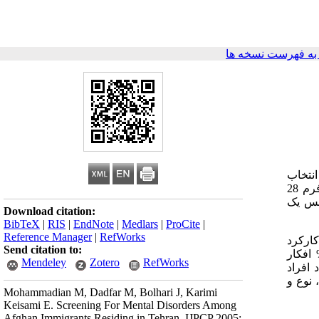
ه فهرست نسخه ها
ن انتخاب
افکار و اقدام به خودکشی و فرم 28
انس یک
Download citation:
BibTeX
|
RIS
|
EndNote
|
Medlars
|
ProCite
|
Reference Manager
|
RefWorks
ن) می‎باشد. میزان اختلال کارکرد
Send citation to:
نه‌های جسمانی بالاتر از افسردگی بود.10% از مهاجران سیگار و 4% سوءمصرف مواد را گزارش کردند. 4% افکار
Mendeley
Zotero
RefWorks
 افراد
 نوع و
Mohammadian M, Dadfar M, Bolhari J, Karimi
Keisami E. Screening For Mental Disorders Among
Afghan Immigrants Residing in Tehran. IJPCP 2005;