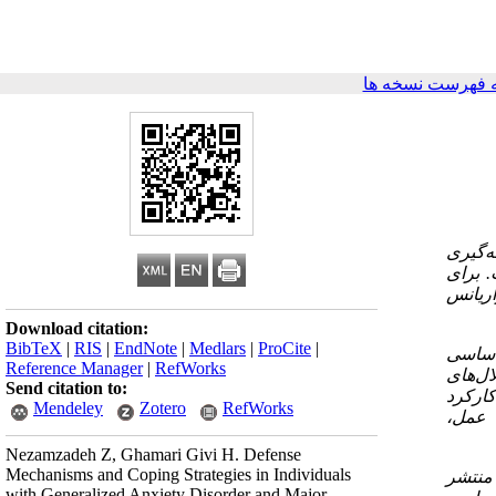
 فهرست نسخه ها
ه‌گیری
 برای
اریانس
Download citation:
BibTeX
|
RIS
|
EndNote
|
Medlars
|
ProCite
|
 اساسی
Reference Manager
|
RefWorks
ال‌های
Send citation to:
کارکرد
Mendeley
Zotero
RefWorks
 عمل،
Nezamzadeh Z, Ghamari Givi H. Defense
Mechanisms and Coping Strategies in Individuals
 منتشر
with Generalized Anxiety Disorder and Major