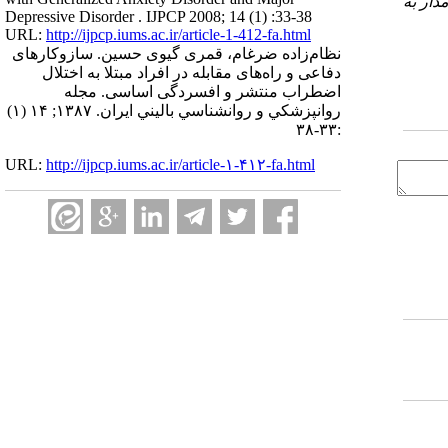
دار به
Depressive Disorder . IJPCP 2008; 14 (1) :33-38
URL:
http://ijpcp.iums.ac.ir/article-1-412-fa.html
نظام‌زاده ضرغام، قمری گیوی حسین. سازوکارهای
دفاعی و راه‌های مقابله در افراد مبتلا به اختلال
اضطراب منتشر و افسردگی اساسی. مجله
روانپزشكي و روانشناسي باليني ايران. ۱۳۸۷; ۱۴ (۱)
:۳۳-۳۸
URL:
http://ijpcp.iums.ac.ir/article-۱-۴۱۲-fa.html