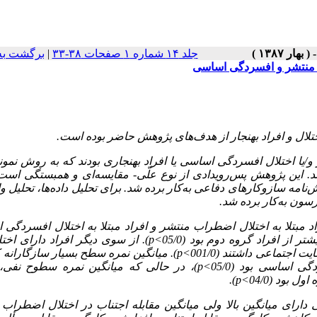
جلد ۱۴ شماره ۱ صفحات ۳۸-۳۳
|
برگشت به
اب منتشر و افسردگی اساسی
ختلال و افراد بهنجار از هدف‌های پژوهش حاضر بوده ‌است.
یا اختلال افسردگی اساسی یا افراد بهنجاری بودند که به روش نمون
. این پژوهش پس‌رویدادی از نوع علّی- مقایسه‌ای و همبستگی است.
نامه سازوکارهای دفاعی به‌کار برده شد. برای تحلیل داده‌ها، تحلیل و
سون به‌کار برده شد.
د مبتلا به اختلال اضطراب منتشر و افراد مبتلا به اختلال افسردگی
 از افراد گروه دوم بود (05/0
p<
)
. از سوی دیگر افراد دارای اختل
اجتماعی داشتند (001/0
p<
)
. میانگین نمره سطح بسیار سازگارانه 
 اساسی بود (05/0
p<
)
، در حالی که میانگین نمره سطوح نفی،
 بود (04/0
p<
)
.
ارای میانگین بالا ولی میانگین مقابله اجتناب در اختلال اضطراب