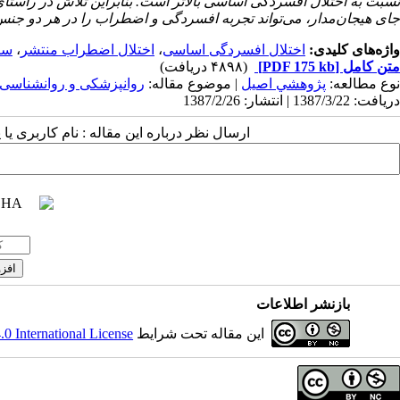
نسبت به اختلال افسردگی اساسی بالاتر است. بنابراین تلاش در راستای 
جای هیجان‌مدار، می‌تواند تجربه افسردگی و اضطراب را در هر دو جن
واژه‌های کلیدی:
اختلال افسردگی اساسی
،
اختلال اضطراب منتشر
،
سا
متن کامل
[PDF 175 kb]
(۴۸۹۸ دریافت)
نوع مطالعه:
پژوهشي اصيل
| موضوع مقاله:
روانپزشکی و روانشناسی
دریافت: 1387/3/22 | انتشار: 1387/2/26
ارسال نظر درباره این مقاله : نام کاربری ی
بازنشر اطلاعات
این مقاله تحت شرایط
 International License