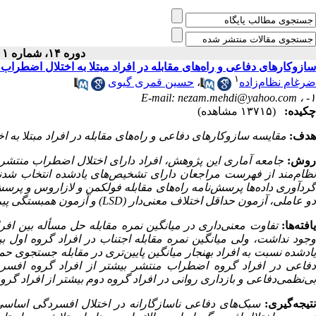
دوره ۱۴، شماره ۱ - ( بهار ۱۳۸۷ )
سازوکارهای دفاعی و راه‌های مقابله در افراد مبتلا به اختلال اضطر
۱
ضرغام نظام‌زاده
،
حسین قمری گیوی
E-mail: nezam.mehdi@yahoo.com
۱- ،
چکیده:
(۱۳۷۱۵ مشاهده)
هدف:
مقایسه سازوکارهای دفاعی و راه‌های مقابله‌ در افراد مبتلا به ا
روش:
جامعه آماری این پژوهش، افراد دارای اختلال اضطراب منتشر و/
نظام‌مند از فهرست مراجعان دارای تشخیص‌های یادشده انتخاب شدند
گردآوری داده‌ها پرسش‌نامه راه‌های مقابله‌ فولکمن و لازاروس و پرسش‌
دو عاملی، آزمون حداقل اختلاف معنی‌دار (
LSD
) و
آزمون
همبستگی پیر
یافته‌ها:
تفاوت معنی‌داری در میانگین نمره مقابله حل مسأله بین افرا
جود نداشت، ولی میانگین نمره مقابله اجتناب در افراد گروه اول بیشتر
ادشده نسبت به افراد بهنجار میانگین پایین‌تری در مقابله جستجوی حمایت 
فاعی در افراد گروه اضطراب منتشر بیشتر از افراد گروه افسردگی
بی‌نظمی‌دفاعی و بازداری روانی در افراد گروه دوم بیشتر از افراد گروه اول
نتیجه‌گیری:
سبک‌های دفاعی ناسازگارانه در اختلال افسردگی اساسی د