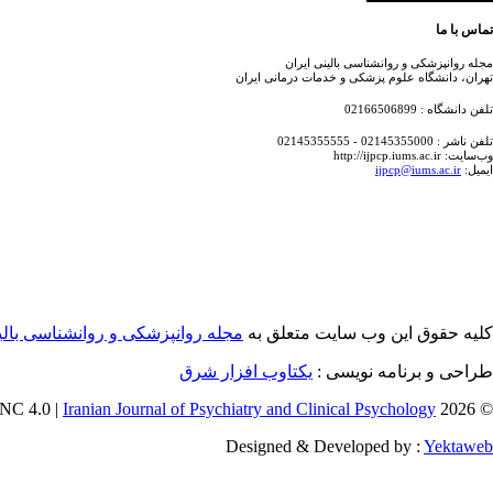
تماس با ما
مجله روانپزشکی و روانشناسی بالینی ایران
تهران، دانشگاه علوم پزشکی و خدمات درمانی ایران
تلفن دانشگاه : 02166506899
تلفن ناشر : 02145355000 - 02145355555
وب‌سایت: http://ijpcp.iums.ac.ir
ایمیل:
ijpcp@iums.ac.ir
کلیه حقوق این وب سایت متعلق به
مجله روانپزشکی و روانشناسی بالین
طراحی و برنامه نویسی :
یکتاوب افزار شرق
Iranian Journal of Psychiatry and Clinical Psychology
© 2026 CC BY-NC 4.0 |
Designed & Developed by :
Yektaweb