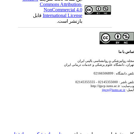
Commons Attribution-
NonCommercial 4.0
International License
قابل
بازنشر است.
س با ما
ه روانپزشکی و روانشناسی بالینی ایران
ان، دانشگاه علوم پزشکی و خدمات درمانی ایران
دانشگاه : 02166506899
 : 02145355000 - 02145355555
http://ijpcp.iums.ac.ir
یل:
ijpcp@iums.ac.ir