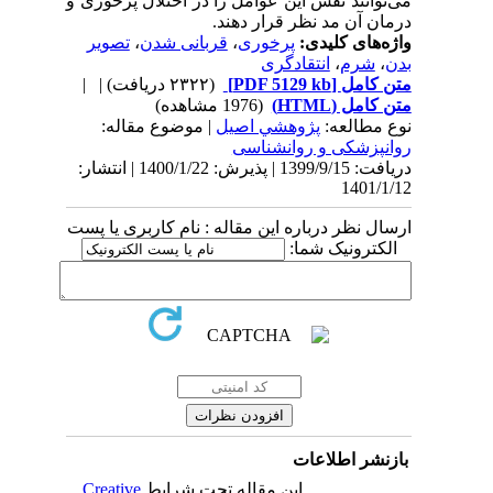
می‌توانند نقش این عوامل را در اختلال پرخوری و
درمان آن مد نظر قرار دهند.
واژه‌های کلیدی:
پر‌خوری
،
قربانی شدن
،
تصویر
بدن
،
شرم
،
انتقادگری
متن کامل
[PDF 5129 kb]
(۲۳۲۲ دریافت)
| |
متن کامل (HTML)
(1976 مشاهده)
نوع مطالعه:
پژوهشي اصيل
| موضوع مقاله:
روانپزشکی و روانشناسی
دریافت: 1399/9/15 | پذیرش: 1400/1/22 | انتشار:
1401/1/12
ارسال نظر درباره این مقاله : نام کاربری یا پست
الکترونیک شما:
بازنشر اطلاعات
این مقاله تحت شرایط
Creative