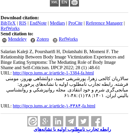
Download citation:
BibTeX
|
RIS
|
EndNote
|
Medlars
|
ProCite
|
Reference Manager
|
RefWorks
Send citation to:
Mendeley
Zotero
RefWorks
Salarian Kaleji Z, Poursharifi H, Dolatshahi B, Momeni F. The
Relationship Between Body Image Victimization Experiences and
Binge Eating Symptoms: The Mediating Role of Body Image
Shame and Self-Criticism. IJPCP 2022; 28 (1) :48-61
URL:
http://ijpcp.iums.ac.ir/article-1-3384-fa.html
سالاریان کالجی زهرا، پورشریفی حمید، دولتشاهی بهروز، مومنی
فرشته. رابطه تجارب نامطلوب اولیه با نشانه‌های پرخوری:
میانجی‌گری شرم و خود انتقادی. مجله روانپزشكي و روانشناسي
باليني ايران. ۱۴۰۱; ۲۸ (۱) :۴۸-۶۱
URL:
http://ijpcp.iums.ac.ir/article-۱-۳۳۸۴-fa.html
رابطه تجارب نامطلوب اولیه با نشانه‌های