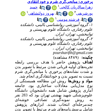
پرخوری: میانجی‌گری شرم و خود انتقادی
۱
زهرا سالاریان کالجی
،
حمید
۱
۲
پورشریفی
،
بهروز دولتشاهی
۱
،
فرشته مومنی
۱- گروه آموزشی روانشناسی بالینی، دانشکده
علوم رفتاری، دانشگاه علوم بهزیستی و
توا‌نبخشی، تهران، ایران.
۲- گروه آموزشی روانشناسی بالینی، دانشکده
علوم رفتاری، دانشگاه علوم بهزیستی و
توا‌نبخشی، تهران، ایران. ،
poursharifih@gmail.com
چکیده:
(۸۴۸۹ مشاهده)
اهداف
پژوهش حاضر با هدف بررسی رابطه
تجربه‌های اولیه قربانی شدن مرتبط با تصویر بدن
و شدت نشانه‌های پر‌خوری با میانجی‌گری شرم
نسبت به تصویر بدن و خودانتقادگری انجام شد.
مواد و روش ها
روش این مطالعه همبستگی از
نوع مدل‌یابی معادلات ساختاری بود. جامعه
آماری پژوهش شامل همه دانشجویان دانشگاه
علوم‌پزشکی شهید بهشتی تهران بود که 283 نفر
به روش نمونه‌گیری تصادفی خوشه‌ای
چندمرحله‌ای انتخاب شدند. ابزارهای پژوهش
شامل پرسش‌نامه‌های شرم مرتبط با تصویر بدن