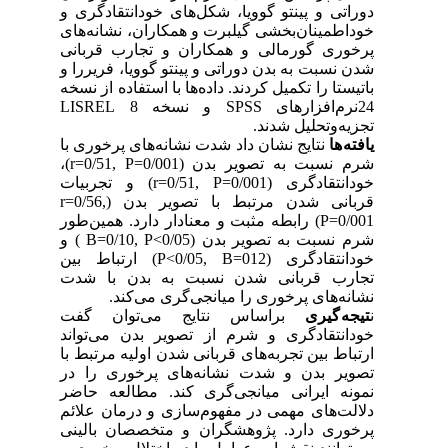
دوراتی و پینتو گوویا، شکل‌های خودانتقادگری و
خود‌اطمینان‌بخشی گیلبرت و همکاران، نشانه‌های
پرخوری گورمالی و همکاران و تجارب قربانی
شدن نسبت به بدن دوراتی و پینتو گوویا، فریررا و
باتیستا را تکمیل کردند. داده‌ها با استفاده از نسخه
24نرم‌افزارهای SPSS و نسخه 8 LISREL
تجزیه‌و‌تحلیل شدند.
یافته ها
نتایج نشان داد شدت نشانه‌های پر‌خوری با
شرم نسبت به تصویر بدن (r=0/51, P=0/001)،
خودانتقادگری (r=0/51, P=0/001) و تجربیات
قربانی شدن مرتبط با تصویر بدن (r=0/56,
P=0/001) رابطه مثبت و معنادار دارد. همین‌طور
شرم نسبت به تصویر بدن (B=0/10, P<0/05 ) و
خودانتقادگری (P<0/05, B=012) ارتباط بین
تجارب قربانی شدن نسبت به بدن با شدت
نشانه‌های پر‌خوری را میانجی‌گری می‌کند.
ن
تیجه گیری
براساس نتایج می‌توان گفت
خودانتقادگری و شرم از تصویر بدن می‌تواند
ارتباط بین تجربه‌های قربانی شدن اولیه مرتبط با
تصویر بدن و شدت نشانه‌های پرخوری را در
نمونه ایرانی میانجی‌گری کند. مطالعه حاضر
دلالت‌های مهمی در مفهوم‌سازی و درمان علائم
پرخوری دارد. پژوهشگران و متخصصان بالینی