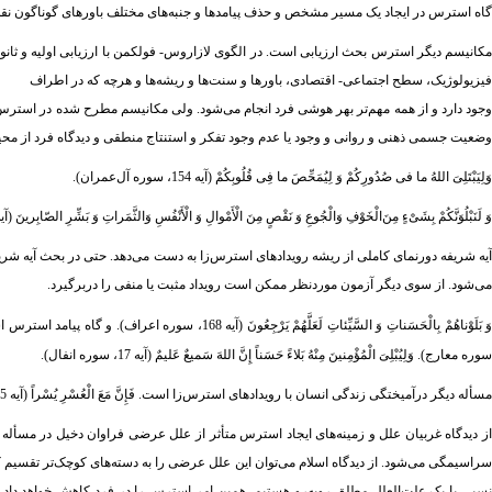
گاه استرس در ایجاد یک مسیر مشخص و حذف پیامدها و جنبه‌های مختلف باورهای گوناگون نقش دارد: وَ إِِذا مَسَّکُمُ الضّ
مکانیسم دیگر استرس بحث ارزیابی است. در الگوی لازاروس- فولکمن با ارزیابی اولیه و ثانوی
فیزیولوژیک، سطح اجتماعی- اقتصادی، باورها و سنت‌ها و ریشه‌ها و هرچه که در اطراف
وجود دارد و از همه مهم‌تر بهر هوشی فرد انجام می‌شود. ولی مکانیسم مطرح شده در استرس در
وضعیت جسمی ذهنی و روانی و وجود یا عدم وجود تفکر و استنتاج منطقی و دیدگاه فرد از مح
وَلِیَبْتَلِیَ اللهُ ما فی صُدُورِکُمْ وَ لِیُمَحِّصَ ما فِی قُلُوبِکُمْ (آیه 154، سوره آل‌عمران).
وَ لَنَبْلُوَنَّکُمْ بِشَیْءٍ مِنَ‌‌الْخَوْفِ وَالْجُوعِ وَ نَقْصٍ مِنَ الْأَمْوالِ وَ الْأَنْفُسِ وَالثَّمَراتِ وَ بَشِّرِ الصّابِرینَ (آیه 155، سوره بقره
می‌شود. از سوی دیگر آزمون موردنظر ممکن است رویداد مثبت یا منفی را دربرگیرد.
َ بَلَوْناهُمْ بِالْحَسَناتِ وَ السَّیِّئاتِ لَعَلَّهُمْ یَرْجِعُونَ (آیه 168، سوره اعراف). و گاه پیامد استرس است که بیشترین اهمیت را داراست.
سوره معارج). وَلِیُبْلِیَ الْمُؤْمِنینَ مِنْهُ بَلاءً حَسَناً إِنَّ اللهَ سَمیعٌ عَلیمٌ (آیه 17، سوره انفال).
مسأله دیگر درآمیختگی زندگی انسان با رویدادهای استرس‌زا است. فَإِنَّ‌ مَعَ الْعُسْرِ یُسْراً (آیه 5، سوره انشراح). وَ لَقَدْ خَلَقْنَا الإِنْسانَ فِی کَبَد(آیه 4، سوره بلد).
از دیدگاه غربیان علل و زمینه‌های ایجاد استرس متأثر از علل عرضی فراوان دخیل در مسأله است
سراسیمگی می‌شود. از دیدگاه اسلام می‌توان این علل عرضی را به دسته‌های کوچک‌تر تقسیم کر
نسبی با یک علت‌العلل مطلق روبه‌رو هستیم، همین امر استرس را در فرد کاهش خواهد داد. چ