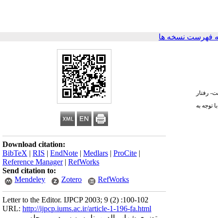
 فهرست نسخه ها
ت- رفتار
 توجه به
Download citation:
BibTeX
|
RIS
|
EndNote
|
Medlars
|
ProCite
|
Reference Manager
|
RefWorks
Send citation to:
Mendeley
Zotero
RefWorks
Letter to the Editor. IJPCP 2003; 9 (2) :100-102
URL:
http://ijpcp.iums.ac.ir/article-1-196-fa.html
مرتضوی شهاب الدین. نامه به سردبیر. مجله