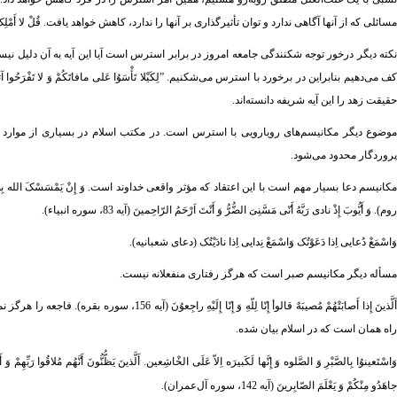
مسائلی که از آنها آگاهی ندارد و توان تأثیرگذاری بر آنها را ندارد، کاهش خواهد یافت. قُلْ لا أَمْلِکُ لِنَفْسی نَفْعاً و
نکته دیگر درخور توجه شکنندگی جامعه امروز در برابر استرس است آیا این آیه به آن دلیل نی
حقیقت زهد را این آیه شریفه دانسته‌اند.
موضوع دیگر مکانیسم‌های رویارویی با استرس است. در مکتب اسلام در بسیاری از موارد راب
پروردگار محدود می‌شود.
روم). وَ أَیُّوبَ إِذْ نادی رَبَّهُ أَنّی مَسَّنِیَ الضُّرُّ وَ أَنْتَ اَرْحَمُ الرّاحِمینَ (آیه 83، سوره انبیاء).
وَاسْمَعْ دُعایی اِذا دَعَوْتُک وَاسْمَعْ نِدایی اِذا نادَیْتُک (دعای شعبانیه).
مسأله دیگر مکانیسم صبر است که هرگز رفتاری منفعلانه نیست.
أَلَّذینَ إِذا أَصابَتْهُمْ مُصیبَهٌ قالوأ إِنّا لِل
راه همان است که در اسلام بیان شده.
َاسْتَعینوُا بِالصَّبْرِ وَ الصَّلوه وَ إِنَّها لَکَبیرَه اِلاّ عَلَی الخْاشِعین. أَلَّذینَ یَظُّنُّونَ أَنَّهُم مُلاقُوا رَبِّهِمْ وَ أَنَّهُمْ إِلَیْهِ
جاهَدُو مِنْکُمْ وَ یَعْلَمَ الصّابِرینَ (آیه 142، سوره آل‌عمران).