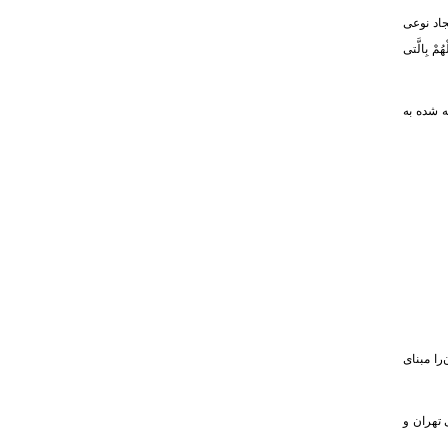
جاد نوعی
بِالَّتی
ه شده به
را مبنای
 تهران و