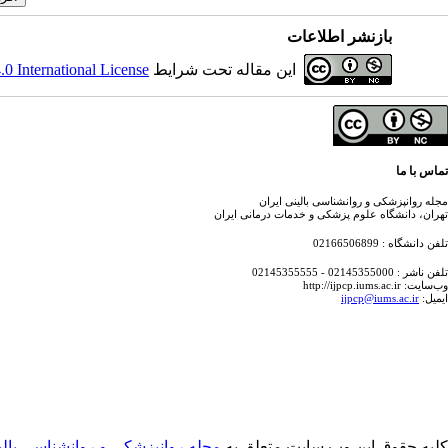
بازنشر اطلاعات
این مقاله تحت شرایط
 International License
تماس با ما
مجله روانپزشکی و روانشناسی بالینی ایران
تهران، دانشگاه علوم پزشکی و خدمات درمانی ایران
تلفن دانشگاه : 02166506899
تلفن ناشر : 02145355000 - 02145355555
وب‌سایت: http://ijpcp.iums.ac.ir
ایمیل:
ijpcp@iums.ac.ir
کلیه حقوق این وب سایت متعلق به
مجله روانپزشکی و روانشناسی بالین