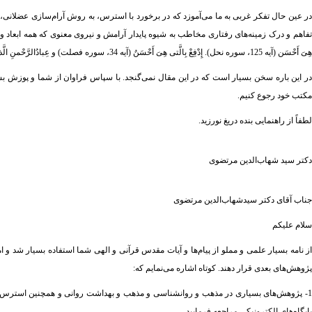
در عین حال تفکر غربی به ما می‌آموزد که در برخورد با استرس، به روش آرام‌سازی عضلانی، آ
تفاهم و درک زمینه‌های رفتاری مخاطب به شیوه پایدار آرامش و نیروی معنوی که همه ابعاد وجود
هِیَ أَحْسَن (آیه 125، سوره نحل). إِدْفِعْ بِالَّتی هِیَ أَحْسَنُ (آیه 34، سوره فصلت) و عِبادُالرَّحْمنِ الَّذینَ یَمْشُونَ عَلَی‌الْأََرْض هَوْنا و إِذا خاطَبَهُمُ الْجاهِلُون قَالُوا سَلاما (آیه63، سوره فرقان).
در این باره سخن بسیار است که در این مقال نمی‌گنجد. با سپاس فراوان از شما و پوزش ب
مکتب خود رجوع کنیم.
لطفاً از راهنمایی بنده دریغ نورزید.
دکتر سید شهاب‌الدین مرتضوی
جناب آقای دکتر سیدشهاب‌الدین مرتضوی
سلام علیکم
از نامه بسیار علمی و مملو از پیام‌ها و آیات مقدس قرآنی و الهی شما استفاده بسیار شد و
پژوهش‌های بعدی قرار دهند. کوتاه اشاره می‌نمایم که:
1- پژوهش‌های بسیاری در مذهب و روانشناسی و مذهب و بهداشت روانی و همچنین استرس و مقاب
پایگاه‌های الکترونیکی مراجعه فرمایید.