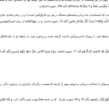
َ لا ضَرًّا إِلا ماشاءَالله (آیه 188، سوره اعراف).
ست که احساسات ما درباره پیامدهای مسأله در هر دو اغراق‌آمیز است؟ و در زمان شادی عنان ا
کف می‌دهیم بنابراین در برخورد با استرس می‌شکنیم. ”لِکَیْلا تَأْسَوُا عَلی مافاتَکُمْ وَ لا تَفْرَحُوا آتاکُم وَاللهَُ لا یُحِبُّ کُلَّ مُخْتالٍ فَخور“(آیه 23، سوره حدید). و در نهج‌البل
طه فرد با رویداد استرس‌آمیز نادیده گرفته شده و برخورد فرد به رابطه او با علت‌العل
ّهِ وَ إِنّا إِلَیْهِ راجِعوُنَ (آیه 156، سوره بقره). فاجعه را هرگز نمی‌توان با شناخت درمانی به نوعی بهتر از آن‌چه که هست برگرداند بنابراین در برخورد 
 راجِعونَ (آیه 45 و 46، سوره بقره).
که بر جنبه فعال‌بودن صبر تأکید دارد. وَ لَمّا یَعْلَِمِ‌الله