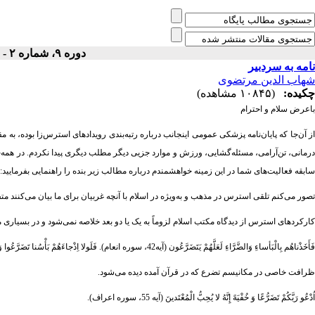
دوره ۹، شماره ۲ - ( پاييز ۱۳۸۲ )
نامه به سردبیر
شهاب الدین مرتضوی
چکیده:
(۱۰۸۴۵ مشاهده)
باعرض سلام و احترام
از آن‌جا که پایان‌نامه پزشکی عمومی اینجانب درباره رتبه‌بندی رویدادهای استرس‌زا بوده، 
درمانی، تن‌آرامی، مسئله‌گشایی، ورزش و موارد جزیی دیگر مطلب دیگری پیدا نکردم. در همه
سابقه فعالیت‌های شما در این زمینه خواهشمندم درباره مطالب زیر بنده را راهنمایی بفرمایید:
تصور می‌کنم تلقی استرس در مذهب و به‌ویژه در اسلام با آنچه غربیان برای ما بیان می‌کنند م
کارکردهای استرس از دیدگاه مکتب اسلام لزوماً به یک یا دو بعد خلاصه نمی‌شود و در بسیاری 
فَأَخَذْناهُم بِالْبَأساءِ وَالضَّرَّاءِ لَعَلَّهُمْ یَتَضَرَّعُون (آیه42، سوره انعام). فَلَولا اِذْجاءَهُمْ بَأْسُنا تَضَرَّعُوا وَلکِنْ قَسَتْ قُلُوبُهُم (آیه 43، سوره انعام).
ظرافت خاصی در مکانیسم تضرع که در قرآن آمده دیده می‌شود.
اُدْعُو رَبَّکُمْ تَضَرُّعًا وَ خُفْیَهً إِنَّهُ لا یُحِبُّ الْمُعْتَدینَ (آیه 55، سوره اعراف).