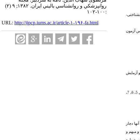
روانپزشكي و روانشناسي باليني ايران. ۱۳۸۲; ۹ (۲)
:۱۰۰-۱۰۲
نشناختی-
URL:
http://ijpcp.iums.ac.ir/article-۱-۱۹۶-fa.html
رس آزمون
ان شده که موجب ابتلا و آزمایش
فَاصْبِرْ صَبْراً جَمیلاً، إِنَّهُمْ یَرَوْنَهُ بَعیداً، وَ نَریهُ قَریباً (آیه‌های 5، 6، 7،
نها دچار
و مبهم و
ر درباره