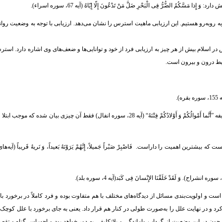
ُرُّ فِی الْبَحْرِ ضَلَّ مَنْ تَدْعُونَ إِلّا إِیّاهُ (آیه 67، سوره اسراء).
ه روبه‌رو هستیم. این ارزیابی ماهیت استرس را نشان می‌دهد. ارزیابی با توجه به وضعیت روا
 اسلام بیش از هر چیز به ارزیابی فرد از خود و توانایی‌ها و ضعف‌های وی اشاره دارد. است
یط درون و بیرون است.
).
آیه شریفه دورنمای کاملی از ریشه‌ رویدادهای استرس‌زا به دست می‌دهد. حتی در بحث آیه شریفه ”أَنَّما أَمْوالُکُمْ وَ أَوْلادُکُمْ فِتْنَهُ“ (آیه 28، سوره انفال) فقط آن چیزی بی
 و اولویت‌بندی مسائل از دیدگاه‌های مختلف با هم متفاوت بوده و فرد کاملاً در برخورد با آ
د و در نهایت علل را به‌صورت طولی در کنار هم قرار داد. یعنی به جای برخورد با علل کوچک 
ون در این وضعیت از گرداب واماندگی و بلاتکلیفی به دور خواهد بود و احساس گناه و تقصی