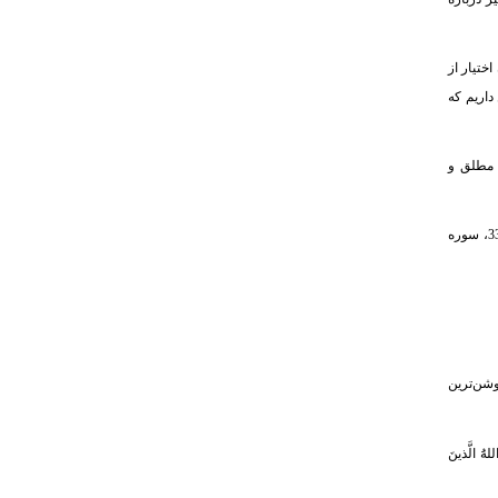
ختیار از
اغه از زبان امیرالمؤمنین داریم که
ل مطلق و
مکانیسم دعا بسیار مهم است با این اعتقاد که مؤثر واقعی خداوند است. وَ إِنْ یَمْسَسْکَ الله بِضُرٍّ فَلا کاشِفَ لَهُ إِلّا هُوَ (آیه 17، سوره انعام). وَ إِذا مَسَّ النّاسَ ضُرٌّ دَعَوْا رَبَّهُمْ مُنیبینَ إِلَیْهِ (آیه 33، سوره
با آن روشن‌ترین
َُ الَّذینَ