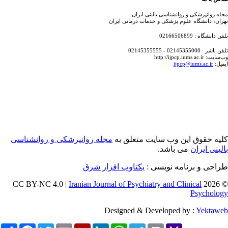
ه روانپزشکی و روانشناسی بالینی ایران
ان، دانشگاه علوم پزشکی و خدمات درمانی ایران
انشگاه : 02166506899
: 02145355000 - 02145355555
http://ijpcp.iums.ac.i
یل:
ijpcp@iums.ac.ir
یه حقوق این وب سایت متعلق به
مجله روانپزشکی و روانشناسی
ینی ایران
می باشد.
احی و برنامه نویسی :
یکتاوب افزار شرق
Iranian Journal of Psychiatry and Clinical
© 
Psycholo
Designed & Developed by :
Yektaw
Share
Facebook
Twitter
Email
Mendeley
LinkedIn
WhatsApp
Telegram
Print
Yahoo