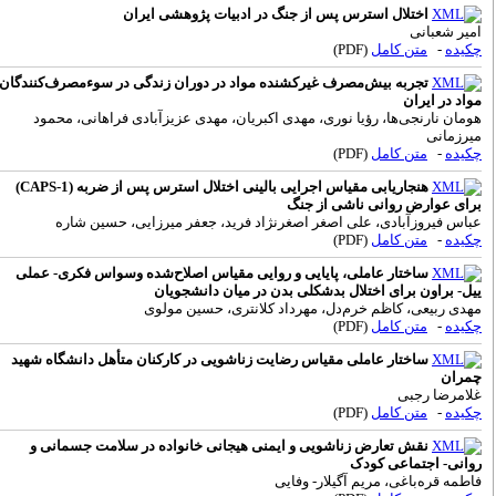
اختلال استرس پس از جنگ در ادبیات پژوهشی ایران
میر شعبانی
کیده
-
متن کامل
(PDF)
تجربه بیش‌مصرف غیرکشنده مواد در دوران زندگی در سوءمصرف‌کنندگان
واد در ایران
ومان نارنجی‌ها، رؤیا نوری، مهدی اکبریان، مهدی عزیزآبادی فراهانی، محمود
یرزمانی
کیده
-
متن کامل
(PDF)
هنجاریابی مقیاس اجرایی بالینی اختلال استرس پس از ضربه (CAPS-1)
رای عوارض روانی ناشی از جنگ
باس فیروزآبادی، علی اصغر اصغرنژاد فرید، جعفر میرزایی، حسین شاره
کیده
-
متن کامل
(PDF)
ساختار عاملی، پایایی و روایی مقیاس اصلاح‌شده وسواس فکری- عملی
یل- براون برای اختلال بدشکلی بدن در میان دانشجویان
هدی ربیعی، کاظم خرم‌دل، مهرداد کلانتری، حسین مولوی
کیده
-
متن کامل
(PDF)
ساختار عاملی مقیاس رضایت زناشویی در کارکنان متأهل دانشگاه شهید
مران
لامرضا رجبی
کیده
-
متن کامل
(PDF)
نقش تعارض زناشویی و ایمنی هیجانی خانواده در سلامت جسمانی و
وانی- اجتماعی کودک
اطمه قره‌باغی، مریم آگیلار- وفایی