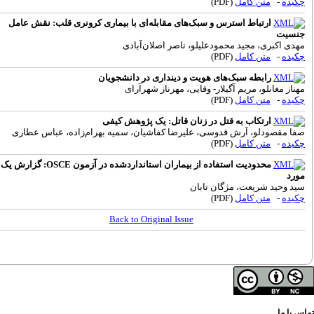
کیده
-
متن کامل
(PDF)
ارتباط استرس و سبک‌های مقابله‌ای با بیماری کرونری قلب: نقش عامل
نسیت
هدی اکبری، مجید محمودعلیلو، ناصر اصلان‌آبادی
کیده
-
متن کامل
(PDF)
رابطه سبک‌های هویت و دینداری در دانشجویان
هناز مغانلو، مریم آگیلار- وفایی، مهرناز شهرآرای
کیده
-
متن کامل
(PDF)
ارتکاب به قتل در زنان قاتل: یک پژوهش کیفی
فا مقصودلو، آرش قدوسی، علیرضا کفاشیان، سمیه بهرام‌زاده، عباس عطاری
کیده
-
متن کامل
(PDF)
محدودیت استفاده از بیماران استانداردشده در آزمون OSCE: گزارش یک
ورد
ید وحید شریعت، مژگان تابان
کیده
-
متن کامل
(PDF)
Back to Original Issue
س با ما