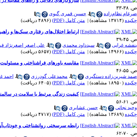
سازوکارهای دفاعی و راه‌های مقابله در
ص. ۳۸-۳۳
ضرغام نظام‌زاده
،
حسین قمری گیوی
چکیده
(۱۳۷۱۴ مشاهده)
|
متن کامل (PDF)
(۴۸۹۶ دریافت)
ارتباط اختلال‌های رفتاری سبک‌ها و راهبر
ص. ۴۵-۳۹
بنفشه غرایی
،
سیدداود محمدی
،
علی اصغر اصغرنژاد فر
چکیده
(۱۴۹۶۶ مشاهده)
|
متن کامل (PDF)
(۵۶۵۷ دریافت)
مقایسه باورهای فراشناختی و مسئولیت‌پذ
ص. ۵۵-۴۶
صمد شیرین‌زاده دستگیری
،
محمدعلی گودرزی
،
احمد غن
چکیده
(۱۸۹۵۰ مشاهده)
|
متن کامل (PDF)
(۶۴۰۵ دریافت)
کیفیت زندگی مرتبط با سلامت در سالم
ص. ۶۱-۵۶
وحید نجاتی
،
حسن عشایری
چکیده
(۱۳۶۸۹ مشاهده)
|
متن کامل (PDF)
(۴۷۱۷ دریافت)
رابطه سرسختی روانشناختی و خودتاب‌آور
ص. ۷۰-۶۲