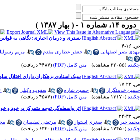
دوره ۱۴، شماره ۱ - ( بهار ۱۳۸۷ )
بستری و درمان اجباری: نگاهی به قوانی
ص. ۱۶-۴
مهدی نصر اصفهانی
،
جعفر عطاری مقدم
،
مریم رسولیا
چکیده
(۲۲۰۵۵ مشاهده)
|
متن کامل (PDF)
(۴۴۸۷ دریافت)
سبک اسنادی بزهکاران دارای اختلال سلوک
ص. ۲۳-۱۷
حسین خدمتگزار
،
حسین شاره
،
یعقوب وکیلی
،
ع
چکیده
(۱۳۱۷۰ مشاهده)
|
متن کامل (PDF)
(۴۵۸۷ دریافت)
اثر واسطه‌گی توجه متمرکز بر خود و خو
ص. ۳۲-۲۴
محمد خیر
،
صغری استوار
،
مرتضی لطیفیان
،
محم
چکیده
(۱۷۴۵۰ مشاهده)
|
متن کامل (PDF)
(۶۳۲۰ دریافت)