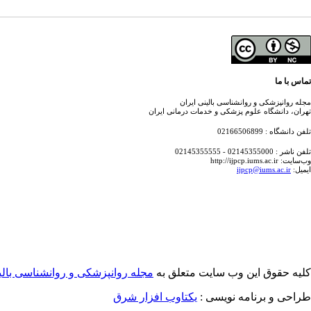
تماس با ما
مجله روانپزشکی و روانشناسی بالینی ایران
تهران، دانشگاه علوم پزشکی و خدمات درمانی ایران
تلفن دانشگاه : 02166506899
تلفن ناشر : 02145355000 - 02145355555
وب‌سایت: http://ijpcp.iums.ac.ir
ایمیل:
ijpcp@iums.ac.ir
کلیه حقوق این وب سایت متعلق به
مجله روانپزشکی و روانشناسی بالین
طراحی و برنامه نویسی :
یکتاوب افزار شرق