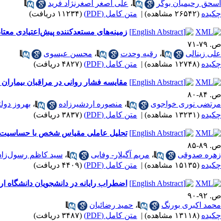
اسحق رحیمیان بوگر
،
علی اصغر اصغرنژاد فرید
چکیده
(۲۶۵۴۲ مشاهده)
|
متن کامل (PDF)
(۱۱۲۳۴ دریافت)
زمینه‌های مستعدکننده پیش‌اعتیادی معتادا
ص. ۷۹-۷۱
علی زینالی
،
رقیه وحدت
،
محسن عیسوی
چکیده
(۱۲۷۴۸ مشاهده)
|
متن کامل (PDF)
(۴۸۲۷ دریافت)
مقایسه فشار روانی در مراقبان بیماران 
ص. ۸۴-۸۰
مرتضی نوری خواجوی
،
منصوره اردشیرزاده
،
بهروز دول
چکیده
(۱۳۲۳۱ مشاهده)
|
متن کامل (PDF)
(۳۸۳۷ دریافت)
تحلیل عاملی مقیاس شخص با حساسیت پ
ص. ۸۹-۸۵
زهره صدوقی
،
مریم آگیلار- وفایی
،
سید کاظم رسول‌زاد
چکیده
(۱۵۱۳۵ مشاهده)
|
متن کامل (PDF)
(۴۴۰۹ دریافت)
اضطراب رایانه در دانشجویان دانشگاه اراک
ص. ۹۲-۹۰
محمد اکبری بورنگ
،
حمید رضائیان
چکیده
(۱۳۱۱۸ مشاهده)
|
متن کامل (PDF)
(۳۴۸۷ دریافت)