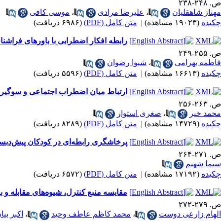
ص. ۲۴۸-۲۳۸
مهناز شاهقلیان
،
علیرضا مرادی
،
موسی کافی
چکیده
(۱۹۰۲۳ مشاهده)
|
متن کامل (PDF)
(۶۹۸۶ دریافت)
رابطه افکار اضطرابی با باورهای فراشناخ
ص. ۲۵۵-۲۴۹
فاطمه بهرامی
،
شیوا رضوان
چکیده
(۱۶۶۱۳ مشاهده)
|
متن کامل (PDF)
(۵۵۹۶ دریافت)
ارتباط میان اضطراب اجتماعی و سوگیری
ص. ۲۶۳-۲۵۶
محمد خیر
،
صغری استوار
چکیده
(۱۴۷۲۹ مشاهده)
|
متن کامل (PDF)
(۸۲۸۹ دریافت)
پرخاشگری رابطه‌ای در کودکان پیش‌دبست
ص. ۲۷۱-۲۶۴
سیما شهیم
چکیده
(۱۷۱۹۲ مشاهده)
|
متن کامل (PDF)
(۶۵۷۲ دریافت)
مقایسه منبع کنترل، شیوه‌های مقابله و
ص. ۲۷۹-۲۷۲
الهام زارعی دوست
،
محمد کاظم عاطف وحید
،
اکبر بیا