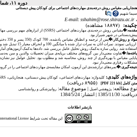
دوره ۱۱، شماره ۲ - ( تابستان ۱۳۸۴ )
هنجاریابی مقیاس روش درجه‌بندی مهارت‌های اجتماعی برای کودکان پیش دبستانی
سیما شهیم
E-mail: sshahim@rose.shirazu.ac.ir
،
چکیده:
(۱۸۸۹۷ مشاهده)
قدمه:
�
مقیاس روش درجه‌بندی مهارت‌های اجتماعی (
SSRS
) از ابزارهای مهم بررسی مه
پیش‌دبستانی در شهر شیراز بود.
واد و روش‌کار:
�
پس از ترجمه و انطباق مقیاس یادشده، 700 کودک (350 پسر و 350 دختر) 3 تا 5/6 ساله را پدران و مادران و مربیان به‌کمک فرم ویژه‌ی کودکان پیش دبستانی مقیاس
ارزیابی نمودند. نمر
استفاده شد. روایی سازه به‌کمک روش تحلیل عامل بررسی شد. داده‌ها به‌کمک آزمون‌های آما
یافته‌ها:
�
تفاوت معنی‌دار بین گروه‌های مختلف برپایه‌ی میزان تحصیلات والدین و سن به‌دس
پایایی مقیاس با بهره‌گیری از چند روش، محاسبه شد و مطلوب بود. تحلیل عوامل نیز نشان‌د
مشکلات رفتاری معنی‌دار نبود.
نتیجه‌گیری:
�
نمره‌های ترازشده‌ی این آزمون، امکان مقایسه‌ی مهارت‌های اجتماعی را در گرو
واژه‌های کلیدی:
،
،
،
کلیدواژه: مهارت‌های اجتماعی
کودکان پیش دبستانی
هنجاریابی
SRS
(۸۹۵۵ دریافت)
متن کامل
[PDF 221 kb]
نوع مطالعه:
| موضوع مقاله:
پژوهشي اصيل
روانپزشکی و روانشناسی
دریافت: 1385/11/30 | انتشار: 1384/5/24
بازنشر اطلاعات
این مقاله تحت شرایط
ternational License