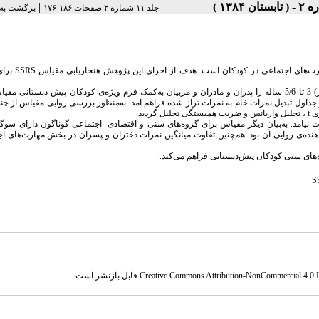
|
جلد ۱۱ شماره ۲ صفحات ۱۸۶-۱۷۶
برگشت به
ارت‌های اجتماعی در کودکان است. هدف از اجرای این پژوهش هنجاریابی مقیاس
SSRS
برای
ات آنان به نمرات تراز شده با میانگین 100 و انحراف معیار 15 تبدیل شد و جداول تبدیل نمرات خام به نمرات تراز شده فراهم آمد. به‌منظور بررسی روایی مقی
ری
t
، تحلیل واریانس و ضریب همبستگی تحلیل گردید.
ت نیامد. به‌بیان دیگر مقیاس برای گروه‌های سنی و اقتصادی- اجتماعی گوناگون دارای سوگی
هنده‌ی روایی آن بود. هم‌چنین تفاوت میانگین نمرات دختران و پسران در بخش مهارت‌های ا
ه‌های سنی کودکان پیش‌دبستانی فراهم می‌کند.
S
Creative Commons Attribution-NonCommercial 4.0 In
قابل بازنشر است.