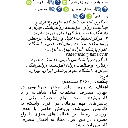
۲
۱
،
محمدباقر صابری زفرقندی
ندا واحد
۱
،
،
رضا آرزومندان
محمدرضا
۳
پیرمرادی
۱- گروه اعتیاد، دانشکده علوم رفتاری و
بهداشت روان (مؤسسه روانپزشکی تهران)،
دانشگاه علوم پزشکی ایران، تهران، ایران.
۲- مرکز تحقیقات اعتیاد و رفتارهای پرخطر،
پژوهشکده سلامت روان اجتماعی، دانشگاه
علوم پزشکی ایران، تهران، ایران. ،
vahedneda@iums.ac.ir
۳- گروه روانشناسی بالینی، دانشکده علوم
رفتاری و سلامت روان (مؤسسه روانپزشکی
تهران)، دانشگاه علوم پزشکی ایران، تهران،
ایران.
چکیده:
(۲۶۶۰ مشاهده)
اهداف
شایع‌ترین ماده مخدر غیرقانونی در
جهان، مصرف مشتقات گیاه شاهدانه و یا
کانابینوئیدها است. ولع مصرف یکی از
چالش‌های مهم درمانی در افراد وابسته به
کانابیس می‌باشد. پژوهش حاضر با هدف
بررسی ارتباط بین فعالیت‌های مغزی با ولع
مصرف در بین افراد مبتلا به اختلال مصرف
کانابیس انجام شد.