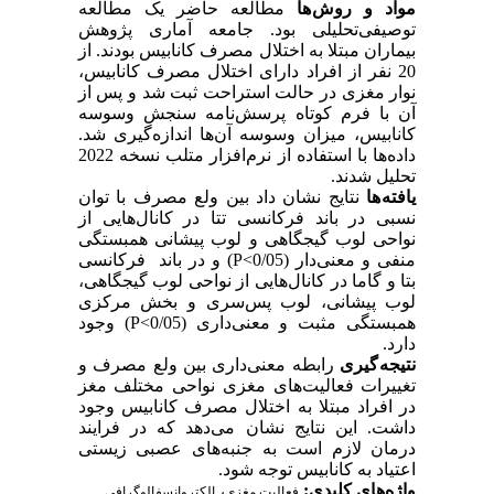
مواد و روش ها
مطالعه حاضر یک مطالعه
توصیفی‌تحلیلی بود. جامعه آماری پژوهش
بیماران مبتلا به اختلال مصرف کانابیس بودند. از
20 نفر از افراد دارای اختلال مصرف کانابیس،
نوار مغزی در حالت استراحت ثبت شد و پس از
آن با فرم کوتاه پرسش‌نامه سنجش وسوسه
کانابیس، میزان وسوسه آن‌ها اندازه‌گیری شد.
داده‌‌ها با استفاده از نرم‌افزار متلب نسخه 2022
تحلیل شدند.
یافته ها
نتایج نشان داد بین ولع مصرف با توان
نسبی در باند فرکانسی تتا در کانال‌هایی از
نواحی لوب گیجگاهی و لوب پیشانی همبستگی
منفی و معنی‌دار (05/P<0) و در باند فرکانسی
بتا و گاما در کانال‌هایی از نواحی لوب گیجگاهی،
لوب پیشانی، لوب پس‌سری و بخش مرکزی
همبستگی مثبت و معنی‌داری (05/P<0) وجود
دارد.
نتیجه گیری
رابطه معنی‌داری بین ولع مصرف و
تغییرات فعالیت‌های مغزی نواحی مختلف مغز
در افراد مبتلا به اختلال مصرف کانابیس وجود
داشت. این نتایج نشان می‌دهد که در فرایند
درمان لازم است به جنبه‌های عصبی زیستی
اعتیاد به کانابیس توجه شود.
واژه‌های کلیدی:
،
فعالیت مغزی
الکتروانسفالوگرافی