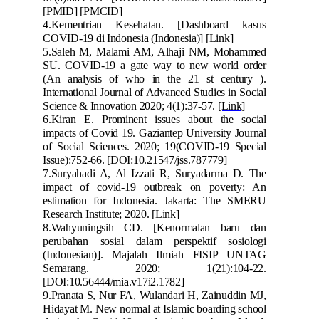
[PMID] [PMCID]
4.
Kementrian Kesehatan. [Dashboard kasus
COVID-19 di Indonesia (Indonesia)]
[Link]
5.
Saleh M, Malami AM, Alhaji NM, Mohammed
SU. COVID-19 a gate way to new world order
(An analysis of who in the 21 st century ).
I
nternational Journal of Advanced Studies in Social
Science & Innovation 2020; 4(1):37-57.
[Link]
6.
Kiran E. Promi
nent issues about the social
impacts of Covid 19. Gaziantep University Journal
of Social Sciences. 2020; 19(COVID-19 Special
Issue):752-66.
[DOI:10.21547/jss.787779]
7.
Suryahadi A, Al Izzati R, Suryadarma D. The
impact of covid-19 outbreak on poverty: An
est
imation for Indonesia. Jakarta: The SMERU
Research Institute; 2020.
[Link]
8.
Wahyuningsih CD. [Kenormalan baru dan
perubahan sosial dalam perspektif sosiologi
(I
ndonesian)]. Majalah Ilmiah FISIP UNTAG
Semarang. 2020; 1(21):104-22.
[DOI:10.56444/mia.v17i2.1782]
9.
Pranata S, Nur FA, Wulandari H, Zainuddin MJ,
Hidayat M. New normal at
I
slamic boarding school