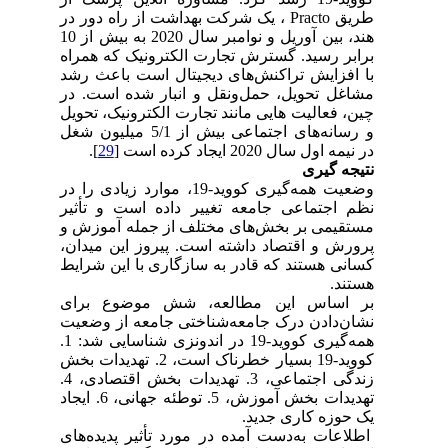
طریق Practo ، یک شرکت بهداشت از راه دور در
هند، بین آوریل و نوامبر سال 2020 به بیش از 10
برابر رسید. گسترش تجارت الکترونیک که همراه
با افزایش تراکنش‌های دیجیتال است باعث رشد
مشاغل تحویل، حمل‌ونقل و انبار شده است. در
چین، فعالیت هایی مانند تجارت الکترونیک، تحویل
و رسانه‌های اجتماعی بیش از 5/1 میلیون شغل
در نیمه اول سال 2020 ایجاد کرده است [
29
].
نتیجه گیری
وضعیت همه‌گیری کووید-19، موارد زیادی را در
نظم اجتماعی جامعه تغییر داده است و تأثیر
مستقیمی بر بخش‌های مختلف از جمله آموزش و
پرورش و اقتصاد داشته است. پیروز این میدان،
کسانی هستند که قادر به سازگاری با این شرایط
هستند.
بر اساس این مطالعه، شش موضوع برای
نشان‌دادن درک جامعه‌شناختی جامعه از وضعیت
همه‌گیری کووید-19 در اندونزی شناسایی شد: 1.
کووید-19 بسیار خطرناک است، 2. تهدیدات بخش
زندگی اجتماعی، 3. تهدیدات بخش اقتصادی، 4.
تهدیدات بخش آموزش، 5. توطئه جهانی، 6. ایجاد
یک حوزه کاری جدید.
اطلاعات به‌دست آمده در مورد تأثیر پدیده‌های