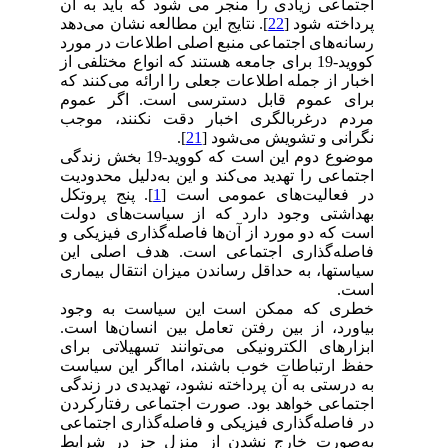
اجتماعی زیادی را منجر می شود که باید به آن
پرداخته شود [
22
]. نتایج این مطالعه نشان می‌دهد
رسانه‌های اجتماعی منبع اصلی اطلاعات در مورد
کووید-19 برای جامعه هستند که انواع مختلفی از
اخبار از جمله اطلاعات جعلی را ارائه می‌کنند که
برای عموم قابل دسترسی است. اگر عموم
مردم درغربالگری اخبار دقت نکنند، موجب
نگرانی و تشویش می‌شود [
21
].
موضوع دوم این است که کووید-19 بخش زندگی
اجتماعی را تهدید می‌کند و این به‌دلیل محدودیت
در فعالیت‌های عمومی است [
1
]. پنج پروتکل
بهداشتی وجود دارد که از سیاست‌های دولت
است که دو مورد از آن‌ها فاصله‌گذاری فیزیکی و
فاصله‌گذاری اجتماعی است. هدف اصلی این
سیاستها، به حداقل رساندن میزان انتقال بیماری
است.
خطری که ممکن است این سیاست به وجود
بیاورد، از بین رفتن تعامل بین انسان‌ها است.
ابزارهای الکترونیکی می‌توانند تسهیلاتی برای
حفظ ارتباطات خوب باشند، امااگر این سیاست
به درستی به آن پرداخته نشود، تهدیدی در زندگی
اجتماعی خواهد بود. صورت اجتماعی رفتارکردن
در فاصله‌گذاری فیزیکی و فاصله‌گذاری اجتماعی
به‌صورت خارج نشدن از منزل جز در شرایط