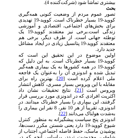
بیشتری تماشا شود (شرکت‌کننده 4).
بحث
تصور عموم مردم از وضعیت کنونی همه‌گیری
کووید-19 بسیار خطرناک است. کووید-19 تهدیدی
برای بخش‌های اجتماعی، اقتصادی و آموزشی
زندگی است.برخی نیز معتقدند کووید-19 یک
توطئه جهانی است. از طرف دیگر، برخی هم
معتقدند کووید-19 پتانسیل زیادی در ایجاد مشاغل
جدید دارد.
اولین موضوع در این تحقیق این است که
کووید-19 بسیار خطرناک است. به این دلیل که
کووید-19 در همه کشورها به یک بیماری همه‌گیر
تبدیل شده و اندونزی آن را به‌عنوان یک فاجعه
ملی اعلام کرده است [
20
]. بهترین راه برای
مقابله با این ویروس بسیار مسری، کاهش انتشار
ویروس است [
21
]. نتایج تحقیقات نشان داد
اکثریت افرادی که در اندونزی مورد بررسی قرار
گرفتند، این بیماری را بسیار خطرناک میدانند. در
اندونزی، تقریباً از هر 10 نفر، 8 نفر این بیماری را
به‌شدت هولناک می‌دانند [
22
].
اندونزی پنج سیاست پیشگیرانه‌ به منظور کنترل
شیوع کووید-19 دارد یعنی شستن مکرر دست‌ها،
پوشیدن ماسک، حفظ فاصله اجتماعی، اجتناب از
شلوغی، محدودیت تردد، براساس آنچه که در