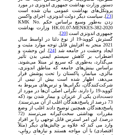
دستور وزارت بهداشت جمهوری اندونزی در مورد
پروتکل‌های بهداشت عمومی بیان شده است
[
23
]. سیاست دیگر دولت اندونزی، اجرای واکسن
زدن به‌طور وسیع براساس حکم KMK No.
HK.01.07-MENKES-382-2020 وزارت بهداشت
جمهوری اندونزی است [
20
].
گسترش کووید-19 از نوع دلتا در اواسط سال
2021 منجر به افزایش قابل توجه موارد مثبت و
ایجاد وحشت در جامعه شد [
24
]. این وحشت و
اضطراب بر کاهش سیستم ایمنی بدن تأثیر
می‌گذارد، به‌طوری که سریع تر مبتلا می‌شوند.
براساس بینش‌های جامعه که مناطق اندونزی،
مالزی، میانمار، پاکستان را تحت پوشش قرار
می‌دهد، اظهار شده است بیش از نیمی از
شرکت‌کنندگان، نگرانی‌ها و ترس‌های مربوط به
کووید-19 را دارند. نگرانی اصلی آن‌ها در مورد از
دست‌دادن یکی از عزیزان و بیمار شدن بود (که
73 درصد از پاسخ‌دهندگان اغلب از آن می‌ترسند).
پاسخ‌دهندگان همچنین توضیح دادند اغلب از وضع
مقررات بهداشتی سخت‌گیرانه می‌ترسند (72
درصد). این امر استرس قابل توجهی را بر افراد
وارد می کند که علاوه بر چالش‌های دیگر (مثلاً
اقتصادی) با آن مواجه هستند و نیازهای روانی-