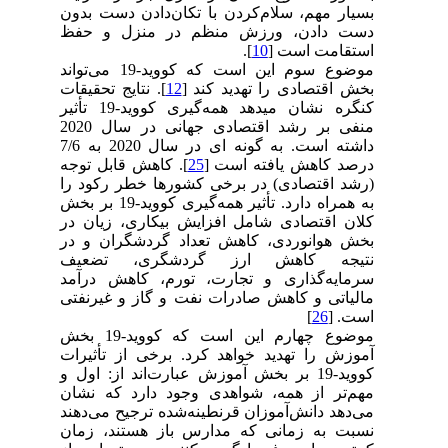
بسیار مهم، سلام‌کردن با تکان‌دادن دست بدون
دست دادن، ورزش منظم در منزل و حفظ
استقامت است [
10
].
موضوع سوم این است که کووید-19 می‌تواند
بخش اقتصادی را تهدید کند [
12
]. نتایج تحقیقات
کنگره نشان میدهد همه‌گیری کووید-19 تأثیر
منفی بر رشد اقتصادی جهانی در سال 2020
داشته است. به گونه ای در سال 2020 به 7/6
درصد کاهش یافته است [
25
]. کاهش قابل توجه
(رشد اقتصادی) در برخی کشورها خطر رکود را
به همراه دارد. تأثیر همه‌گیری کووید-19 بر بخش
کلان اقتصادی شامل افزایش بیکاری، زیان در
بخش هوانوردی، کاهش تعداد گردشگران و در
نتیجه کاهش ارز گردشگری، تضعیف
سرمایه‌گذاری و تجارت، تورم، کاهش درآمد
مالیاتی و کاهش صادرات نفت و گاز و غیرنفتی
است. [
26
]
موضوع چهارم این است که کووید-19 بخش
آموزش را تهدید خواهد کرد. برخی از تأثیرات
کووید-19 بر بخش آموزش عبارت‌اند از: اول و
مهم‌تر از همه، شواهدی وجود دارد که نشان
می‌دهد دانش‌آموزان قرنطینه‌شده ترجیح می‌دهند
نسبت به زمانی که مدارس باز هستند، زمان