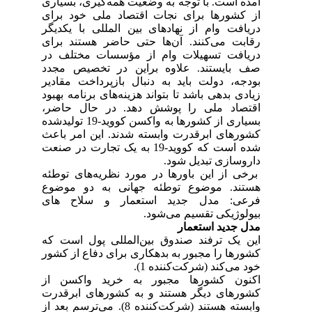
آمده است. با توجه به وضعیت همه‌گیری، بسیاری
از کشورها برای نجات اقتصاد ملی خود برای
دریافت وام از نهادهای بین المللی با یکدیگر
رقابت می‌کنند. آن‌ها حتی حاضر هستند برای
دریافت تسهیلات وام از مؤسسات مختلف در
صف بایستند. علاوه براین در تخصیص مجدد
بودجه، دولت باید به دنبال بازپرداخت مقادیر
زیادی بدهی باشد تا بتواند هزینه‌های برنامه بهبود
اقتصاد ملی را پوشش دهد. در حال حاضر،
بسیاری از کشورها به واکسن کووید-19 تولید‌شده
کشورهای ابرقدرت وابسته شدند. این امر باعث
شده است که کووید-19 به یک تجارت در صنعت
داروسازی تبدیل شود.
برخی از این باورها در مورد نظریه‌های توطئه
هستند. موضوع توطئه جهانی به دو موضوع
فرعی: مدل جدید استعمار و سلاح های
بیولوژیکی تقسیم می‌شود.
مدل جدید استعمار
این یک ترفند صندوق بین‌المللی پول است که
کشورها را مجبور به بدهکاری برای دفاع از کشور
خود می‌کند (شرکت‌کننده 1).
اکنون کشورها مجبور به خرید واکسن از
کشورهای دیگر هستند و به کشورهای ابرقدرت
وابسته هستند (شرکت‌کننده 8). می‌ترسم بعد از