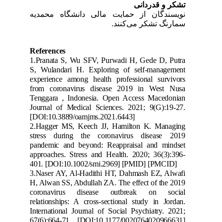
تشکر و قدردانی
نویسندگان از حمایت مالی دانشگاه محمدیه
سمارنگ تشکر می‌کنند.
References
1.
Pranata S, Wu SFV, Purwadi H, Gede D, Putra
S, Wulandari H. Exploring of self-management
experience among health profes
sional survivors
from coronavirus disease 2019 in West Nusa
Tenggara , Indonesia. Open Access Macedonian
Journal of Medical Sciences. 2021; 9(G):19-27.
[DOI:10.3889/oamjms.2021.6443]
2.
Hagger MS, Keech JJ, Hamilton K. Managing
stress during the coronavirus d
isease 2019
pandemic and beyond: Reappraisal and mindset
approaches. Stress and Health. 2020; 36(3):396-
401.
[DOI:10.1002/smi.2969] [PMID] [PMCID]
3.
Naser AY, Al-Hadithi HT, Dahmash EZ, Alwafi
H, Alwan SS, Abdullah ZA. The effect of the 2019
coronavirus dise
ase outbreak on social
relationships: A cross-sectional study in Jordan.
International Journal of Social Psychiatry. 2021;
67(6):664-71.
[DOI:10.1177/0020764020966631]