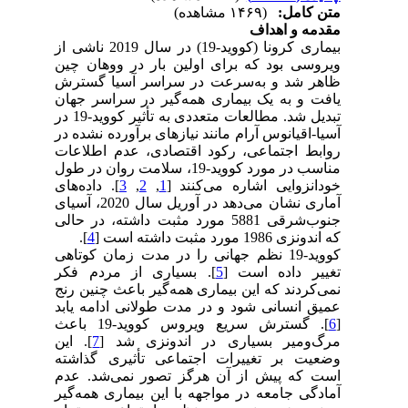
متن کامل:
(۱۴۶۹ مشاهده)
مقدمه و اهداف
بیماری کرونا (کووید-19) در سال 2019 ناشی از
ویروسی بود که برای اولین بار در ووهان چین
ظاهر شد و به‌سرعت در سراسر آسیا گسترش
یافت و به یک بیماری همه‌گیر در سراسر جهان
تبدیل شد. مطالعات متعددی به تأثیر کووید-19 در
آسیا‌-‌اقیانوس آرام مانند نیازهای برآورده نشده در
روابط اجتماعی، رکود اقتصادی، عدم اطلاعات
مناسب در مورد کووید-19، سلامت روان در طول
خودانزوایی اشاره می‌کنند [
1
,
2
,
3
]. داده‌های
آماری نشان می‌دهد در آوریل سال 2020، آسیای
جنوب‌شرقی 5881 مورد مثبت داشته، در حالی
که اندونزی 1986 مورد مثبت داشته است [
4
].
کووید-19 نظم جهانی را در مدت زمان کوتاهی
تغییر داده است [
5
]. بسیاری از مردم فکر
نمی‌کردند که این بیماری همه‌گیر باعث چنین رنج
عمیق انسانی شود و در مدت طولانی ادامه یابد
[
6
]. گسترش سریع ویروس کووید-19 باعث
مرگ‌ومیر بسیاری در اندونزی شد [
7
]. این
وضعیت بر تغییرات اجتماعی تأثیری گذاشته
است که پیش از آن هرگز تصور نمی‌شد. عدم
آمادگی جامعه در مواجهه با این بیماری همه‌گیر