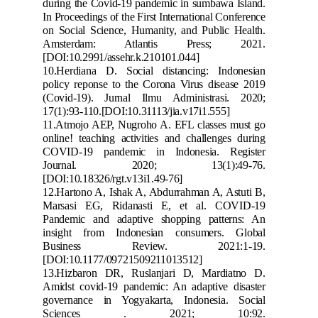
during the Covid-19 pandemic in sumbawa Island.
In Proceeding
s of the First International Conference
on Social Science, Humanity, and Public Health.
Amsterdam: Atlantis Press; 2021.
[DOI:10.2991/assehr.k.210101.044]
10.
Herdiana D. Social distancing: Indonesian
policy reponse to the Corona Virus disease 2019
(Covid-19).
Jurnal Ilmu Administrasi. 2020;
17(1):93-110.
[DOI:10.31113/jia.v17i1.555]
11.
Atmojo AEP, Nugroho A. EFL classes must go
online! teaching activities and challenges during
COVID-19 pandemic in Indonesia. Register
Journal. 2020; 13(1):49-76.
[DOI:10.18326/rgt.v
13i1.49-76]
12.
Hartono A, Ishak A, Abdurrahman A, Astuti B,
Marsasi EG, Ridanasti E, et al. COVID-19
Pandemic and adaptive shopping patterns: An
insight from Indonesian consumers. Global
Business Review. 2021:1-19.
[DOI:10.1177/09721509211013512]
13.
Hizbaron DR,
Ruslanjari D, Mardiatno D.
Amidst covid-19 pandemic: An adaptive disaster
governance in Yogyakarta, Indonesia. Social
Sciences . 2021; 10:92.