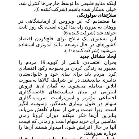
اینکه منابع طبیعی ما توسط خارجی‌ها کنترل شد،
خیلی بدهکار شده باشیم (شرکت‌کننده 6).
سلاح‌های بیولوژیکی
ما معتقدیم که این ویروس از آزمایشگاهی در
ووهان به بیرون راه پیدا کرده است، یک روز ثابت
خواهد شد (شرکت‌کننده 6).
این به‌عنوان یک سلاح برای فلج‌کردن اقتصاد
کشورهای در حال توسعه مانند اندونزی استفاده
می‌شود (شرکت‌کننده 10).
ایجاد مشاغل جدید
بحران اقتصادی ناشی از کووید-19 مردم را
مجبور به زندگی کردن در بحبوحه رکود اقتصادی
کرد. مردم باید برای بقای خود و خانواده‌شان
تدابیری بیاندیشند. در این شرایط، کالاها به‌صورت
آنلاین معامله می‌شوند. به گمان آن‌ها فروش
اینترنتی در میان سیاست‌های فاصله‌گذاری
اجتماعی مؤثرتر و ایمن‌تراست. سرمایه‌گذاری
سهام در طول بیماری همه‌گیر، وسوسه انگیز
است، زیرا قیمت برخی از سهام کاهش می‌یابد.
بنابراین آن‌ها فکر میکنند دوران کرونا زمان
مناسبی برای خرید سهام است و زمانی که قیمت
آنها در حال افزایش شود، امیدوار هستند آن‌ها را
دوباره بفروشند.
فعالیت دیگری که در حال حاضر توسط افراد