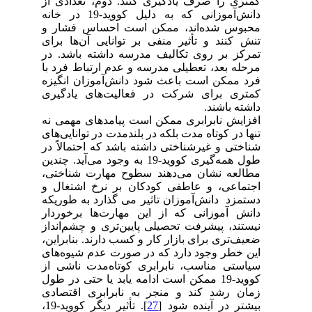
کمتری را صرف یادگیری کنند. دوم، تعدادی از
دانش‌آموزانی که به دلیل کووید-19 در خانه
محبوس شده‌اند، ممکن است احساس فشار و
تنش کنند و تأثیر منفی بر توانایی آن‌ها برای
تمرکز بر روی تکالیف مدرسه داشته باشد. در
مرحله بعد، تعطیلی مدرسه و عدم ارتباط فرد با
فرد ممکن است باعث شود دانش‌آموزان انگیزه
کمتری برای شرکت در فعالیت‌های یادگیری
داشته باشند.
افزایش نابرابری ممکن است پیامدهای مهمی نه
تنها در کوتاه مدت بلکه در بلندمدت در توانایی‌های
شناختی و غیرشناختی داشته باشد که احتمالاً در
طول همه‌گیری کووید-19 به وجود می‌آید. چندین
مطالعه نشان می‌دهند سطوح مهارت شناختی،
اجتماعی، و عاطفی کودکان بر نرخ اشتغال و
دستمزد دانش‌آموزان تاثیر می گذارد به طوریکه
دانش آموزانی که از این مهارت‌ها برخوردار
نیستند، پیشرفت تحصیلی پایین‌تری و چشم‌انداز
ضعیف‌تری برای بازار کار و کسب دارند. بنابراین،
این خطر وجود دارد که در صورت عدم شیوه‌های
سیاستی مناسب، نابرابری کوتاه‌مدت ناشی از
کووید-19 ممکن است ادامه یابد یا حتی در طول
زمان رشد کند و منجر به نابرابری اقتصادی
بیشتر در آینده شود [
27
]. تأثیر دیگر کووید-19،