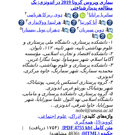
بیماری ویروس کرونا 2019 در اندونزی: یک
مطالعه پدیدارشناختی
۲
۱
ساتریا پراناتا
،
دوی ریزکا هریامی
۳
۳
،
آنا کورنیا
،
هرلیندا وولانداری
۵
۴
،
دوین سپریان
،
دیفران نوبل بیستارا
۱- دانشکده پرستاری، دانشگاه ملی پرستاری و
علوم بهداشتی تایپه، شهر تایپه، ۱۱۲، تایوان.
۲- دانشکده اقتصاد و تجارت اسلامی، مؤسسه
آگاما اسلام، شهر سومباوا، نوسا تنگارا غربی.
۳- دانشکده پرستاری و علوم بهداشتی، دانشگاه
محمدیه سمارنگ، شهر سمارنگ، جاوه مرکزی،
اندونزی.
۴- گروه پرستاری استیکس یارسی، پونتیاناک،
شهر پونتیاناک بورنئو غربی اندونزی.
۵- گروه پرستاری، دانشکده پرستاری و مامایی،
دانشگاه اسلامی نهد التول علما سورابایا، شهر
سورابایا، جاوا شرقی، اندونزی. ،
nobel@unusa.ac.id
واژه‌های کلیدی:
ادراک
،
علوم اجتماعی
،
کووید-19
،
همه‌گیری
متن کامل
[PDF 4755 kb]
(۱۷۵۴ دریافت)
|
چکیده (HTML)
(4836 مشاهده)