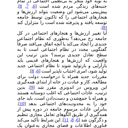
به نوبه خود منجر به بی‌نظمی اجتماعی در تمام
جنبه‌های زندگی مردم شده است [
6
,
7
,
8
].
پیش‌بینی می‌شود این وضعیت بتواند ارزش‌ها و
هنجارهای اجتماعی را که تاکنون توسط جامعه
توسعه یافته و پذیرفته شده است را متزلزل کند
].
8
[
آیا تغییر ارزش‌ها و هنجارهای اجتماعی در کل
جامعه رخ می‌دهد؟ به‌طوری که نظام اجتماعی
جدیدی را ایجاد می‌کند یا آنچه اتفاق می‌افتد صرفاً
گفتگویی مجدد در نظام اجتماعی است تا به
سطح تعادل جدیدی برسند؟ بدین ترتیب این
واقعیت که ارزش‌ها و هنجارهای قدیمی باید
بازآرایی و بازتولید شوند تا نظام اجتماعی جدید
تولید شود، امری اجتناب ناپذیر است [
6
،
8
].
مقررات جدید همراه با درخواست دولت برای
مطالعه، کار و عبادت در خانه از ابتدای همه‌گیری
این ویروس در اندونزی مقرر شد [
9
]. بدین
ترتیب، عادات اجتماعی که اغلب دوستانه هستند
و همراه با جمع‌شدن و دست‌دادن است، باید جای
خود را به محدودیت‌های اجتماعی بدهد [
10
].
بنابراین عادات مرسوم جامعه در دوره پیش از
همه‌گیری از طریق الگوهای تعامل مجازی تنظیم
و دگرگون شد [
6
،
8
،
11
]. این شرایط تأکید می‌کند
فناوری اطلاعات و فضای مجازی به‌عنوان یک