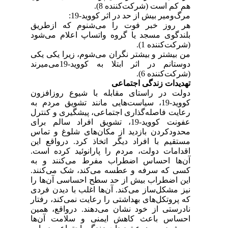
هم کم است (شرکت‌کننده 8).
مرگ‌ومیر بیش از حد در اثر کووید-19:
هر روز خبر فوت را می‌شنوم که ازطریق
بلندگوی مسجد یا گروه واتساپ اعلام می‌شود
(شرکت‌کننده 1).
من بیشتر و بیشتر نگران می‌شوم، زیرا یکی یکی
دوستانم در اثر ابتلا به کووید-19می‌میرند
(شرکت‌کننده 6).
تهدیدات زندگی اجتماعی
دولت در راستای مقابله با شیوع روزافزون
کووید-19، سیاست‌هایی مانند تشویق مردم به
رعایت فاصله‌گذاری اجتماعی، پیشگیری و کنترل
عفونت کووید-19، تشویق افراد سالم برای
محدودکردن بازدید از مکان‌های شلوغ و تماس
مستقیم با افراد دیگر اتخاذ کرد. درواقع این
اقدامات دولت، مردم را پارانوئید کرده است.
آن‌ها احساس اضطراب مفرط می‌کنند و به
کسی که سرفه و عطسه می‌کند، شک می‌کنند.
این اضطراب بیش از حد سطح احساسی آن‌ها را
نیز مشکل‌ساز می‌کند. آن‌ها اغلب با دیدن فردی
که پروتکل‌های بهداشتی را رعایت نمی‌کند، رفتار
نادرستی از خود نشان می‌دهند. درواقع، همین
احساس باعث کاهش ایمنی و سلامت آن‌ها