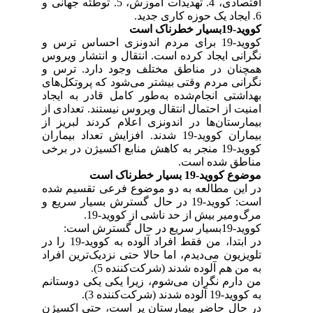
اقتصادی، 4. تهدیدات آموزش، 5. توطئه جهانی و
6. ایجاد یک حوزه کاری جدید.
کووید-19بسیار خطرناک است
کووید-19 برای مردم اندونزی احساس ترس و
نگرانی ایجاد کرده است. انتقال و انتشار ویروس
همچنان در مناطق مختلف وجود دارد. ترس و
نگرانی مردم وقتی بیشتر می‌شود که پروتکل‌های
بهداشتی انجام‌شده به‌طور کامل قادر به ایجاد
امنیت از احتمال انتقال ویروس نیستند. تعدادی از
بیمارستان‌ها در اندونزی اعلام کردند لبریز از
بیماران کووید-19 شدند. افزایش تعداد بیماران
کووید-19 منجر به کاهش منابع اکسیژن در برخی
مناطق شده است.
موضوع کووید-19 بسیار خطرناک است
در این مطالعه به دو موضوع فرعی تقسیم شده
است: کووید-19 در حال گسترش بسیار سریع و
مرگ‌ومیر بیش از حد ناشی از کووید-19.
کووید-19بسیار سریع در حال گسترش است:
در ابتدا، من فقط افراد آلوده به کووید-19 را در
تلویزیون می‌دیدم، اما حالا حتی نزدیک‌ترین افراد
به من هم آلوده شدند (شرکت‌کننده 5).
من دارم نگران می‌شوم، زیرا یکی یکی دوستانم
به کووید-19 آلوده شدند ‌(شرکت‌کننده 3).
در حال حاضر بیمارستان پر است، حتی اکسیژن