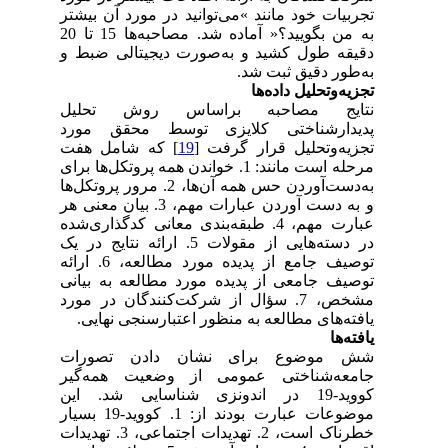
تجربیات خود مانند »می‌توانید در مورد آن بیشتر
به من بگویید؟« آماده شد. مصاحبه‌ها 15 تا 20
دقیقه طول کشید و به‌صورت دیجیتالی ضبط و
به‌طور دقیق ثبت شد.
تجزیه‌وتحلیل داده‌ها
نتایج مصاحبه براساس روش تحلیل
پدیدارشناختی کلایزی توسط محقق مورد
تجزیه‌و‌تحلیل قرار گرفت [
19
] که شامل هفت
مرحله است مانند: 1. خواندن همه پروتکل‌ها برای
به‌دست‌آوردن حس همه آن‌ها، 2. مرور پروتکل‌ها
و به دست آوردن عبارات مهم، 3. بیان معنی هر
عبارت مهم، 4. طبقه‌بندی معانی کدگذاری‌شده
در دسته‌هایی از مقولات 5. ارائه نتایج در یک
توصیف جامع از پدیده مورد مطالعه، 6. ارائه
توصیف جامعی از پدیده مورد مطالعه به بیانی
مشخص، 7. سؤال از شرکت‌کنندگان در مورد
یافته‌های مطالعه به منظور اعتبارسنجی نهایی.
یافته‌ها
شش موضوع برای نشان دادن تصورات
جامعه‌شناختی عمومی از وضعیت همه‌گیر
کووید-19 در اندونزی شناسایی شد. این
موضوعات عبارت بودند از: 1. کووید-19 بسیار
خطرناک است، 2. تهدیدات اجتماعی، 3. تهدیدات