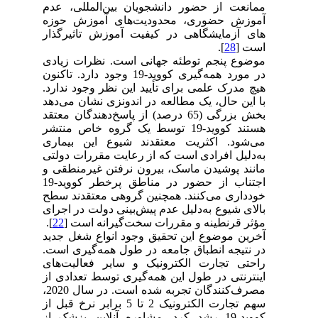
ممانعت از حضور دانشجویان بین‌المللی، عدم
آموزش حضوری، محدودیت‌های آموزش حوزه
های آزمایشگاهی در کیفیت آموزش تاثیرگذار
است [
28
].
موضوع پنجم توطئه جهانی است. نظرات زیادی
در مورد همه‌گیری کووید-19 وجود دارد. تاکنون
هیچ مدرک علمی برای تأیید این نظر وجود ندارد.
با این حال، یک مطالعه در اندونزی نشان می‌دهد
بخش بزرگی (65 درصد) از پاسخ‌دهندگان معتقد
هستند کووید-19 توسط یک گروه خاص منتشر
می‌شود. اکثریت معتقدند شیوع این بیماری
به‌دلیل افرادی است که از رعایت مقررات دولتی
مانند پوشیدن ماسک، بیرون نرفتن غیرمنطقی و
اجتناب از حضور در مناطق پرخطر کووید-19
خودداری می‌کنند. همچنین گروهی معتقدند سطح
بالای شیوع به‌دلیل عدم پیش‌بینی دولت در اجرای
مؤثر قرنطینه و مقررات سخت‌گیرانه است [
22
].
آخرین موضوع این تحقیق وجود انواع شغل جدید
در نتیجه انطباق جامعه در طول همه‌گیری است.
راحتی تجارت الکترونیک و سایر فعالیت‌های
اینترنتی در طول این همه‌گیری توسط تعدادی از
مصرف‌کنندگان تجربه شده است. در سال 2020،
سهم تجارت الکترونیک 2 تا 5 برابر نرخ قبل از
کووید-19 رشد کرد. مشاوره آنلاین پزشک از