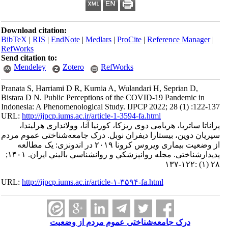
Download citation:
BibTeX
|
RIS
|
EndNote
|
Medlars
|
ProCite
|
Reference Manager
|
RefWorks
Send citation to:
Mendeley
Zotero
RefWorks
Pranata S, Harriami D R, Kurnia A, Wulandari H, Seprian D,
Bistara D N. Public Perceptions of the COVID-19 Pandemic in
Indonesia: A Phenomenological Study. IJPCP 2022; 28 (1) :122-137
URL:
http://ijpcp.iums.ac.ir/article-1-3594-fa.html
پراناتا ساتریا، هریامی دوی ریزکا، کورنیا آنا، وولانداری هرلیندا،
سپریان دوین، بیستارا دیفران نوبل. درک جامعه‌شناختی عموم مردم
از وضعیت بیماری ویروس کرونا ۲۰۱۹ در اندونزی: یک مطالعه
پدیدارشناختی. مجله روانپزشكي و روانشناسي باليني ايران. ۱۴۰۱;
۲۸ (۱) :۱۲۲-۱۳۷
URL:
http://ijpcp.iums.ac.ir/article-۱-۳۵۹۴-fa.html
درک جامعه‌شناختی عموم مردم از وضعیت