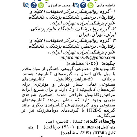
۳
۱
،
فاطمه هادی
محمد فرامرزی
۱- گروه روانپزشکی،مرکز تحقیقات اعتیاد و
رفتارهای پرخطر، دانشکده پزشکی، دانشگاه
علوم پزشکی ایران، تهران، ایران.
۲- گروه روانپزشکی، دانشگاه علوم پزشکی
ایران، تهران، ایران.
۳- گروه روانپزشکی،مرکز تحقیقات اعتیاد و
رفتارهای پرخطر، دانشکده پزشکی، دانشگاه
علوم پزشکی ایران، تهران، ایران. ،
m.faramarzi89@yahoo.com
چکیده:
(۹۶۵۶ مشاهده)
کانابینوئیدهای مصنوعی گروهی ناهمگن از مواد مخدر
با میل بالای اتصال به گیرنده‌های کانابینوئید هستند.
بر‌خلاف Δ9-تتراهیدروکانابینول، کانابینوئیدهای
مصنوعی تمایل بسیار قوی‌تر و مؤثرتری برای
گیرنده‌های کانابینوئید 1 و 2 دارند و برای تسریع اثرات
تتراهیدروکانابینول طراحی شدند. همچنین شواهدی
تجربی وجود دارد که نشان می‌دهد کانابینوئیدهای
مصنوعی روی گیرنده‌های غیر‌کانابینوئیدی دیگری مانند
گیرنده 5-HT2B یا گیرنده‌های دوپامینرژیک نیز اثر
می‌گذارند.
واژه‌های کلیدی:
،
،
کمیکال
کانابیس
اعتیاد
(۱۹۱۰ دریافت)
| |
متن کامل
[PDF 1020 kb]
متن
(2299 مشاهده)
کامل (HTML)