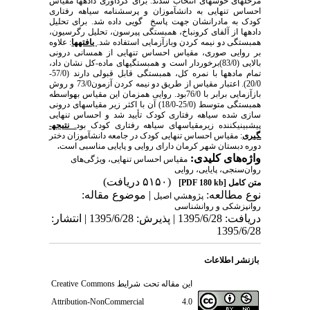
مرحله­ای خوشه­ای انتخاب شدند. برای گردآوری داده­ها مقیاس
احساس تنهایی به دانش­آموزان و پرسشنامه سیاهه رفتاری
کودک به مادرانشان جهت پاسخ گویی داده شد. برای تحلیل
داده­ها از آلفای کرونباخ، همبستگی پیرسون، تحلیل رگرسیون،
همبستگی دو نیمه کردن وبازآزمایی استفاده شد.
یافته­ها
: علاوه
بر روایی صوری، مقیاس احساس تنهایی از همسانی درونی
بالایی (83/0)برخوردار است و همبستگی­های ماده-کل نشان داد،
تمام ماده­ها با نمره کل، همبستگی قابل قبولی دارند (57/0-
20/0). اعتبار مقیاس از طریق دو نیمه کردن آزمون73/0 و روش
بازآزمایی برابر با 76/0بود. روایی همزمان این مقیاس به­واسطه
همبستگی متوسط (25/0-18/0) آن با اکثر زیر مقیاس­های درونی
سازی شده سیاهه رفتاری کودک تأیید شد و احساس تنهایی
پیش­بینی­کننده زیر­مقیاس­های سیاهه رفتاری کودک بود.
نتیجه­
گیری
: مقیاس احساس تنهایی کودک در جامعه دانش­آموزان دختر
دوره دبستان شهر کرمان دارای روایی و پایایی مناسبی است
.
واژه‌های کلیدی:
مقیاس احساس تنهایی، ویژگی‌های
روان‌سنجی، پایایی، روایی
(۵۱۵۰ دریافت)
متن کامل
[PDF 180 kb]
نوع مطالعه:
| موضوع مقاله:
پژوهشي اصيل
روانپزشکی و روانشناسی
دریافت: 1395/6/28 | پذیرش: 1395/6/28 | انتشار:
1395/6/28
بازنشر اطلاعات
این مقاله تحت شرایط
Creative Commons
Attribution-NonCommercial 4.0