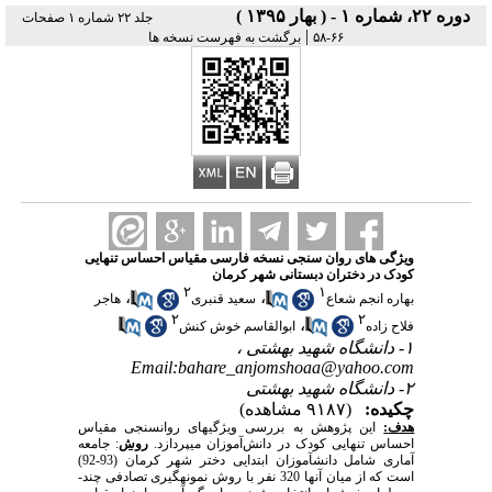
دوره ۲۲، شماره ۱ - ( بهار ۱۳۹۵ )
جلد ۲۲ شماره ۱ صفحات
|
۶۶-۵۸
برگشت به فهرست نسخه ها
ویژگی های روان سنجی نسخه فارسی مقیاس احساس تنهایی
کودک در دختران دبستانی شهر کرمان
۲
۱
،
،
بهاره انجم شعاع
سعید قنبری
هاجر
۲
۲
،
فلاح زاده
ابوالقاسم خوش کنش
۱- دانشگاه شهید بهشتی ،
Email:bahare_anjomshoaa@yahoo.com
۲- دانشگاه شهید بهشتی
چکیده:
(۹۱۸۷ مشاهده)
هدف
:
این پژوهش به بررسی ویژگی­های روان­سنجی مقیاس
احساس تنهایی کودک در دانش‌آموزان می­پردازد.
روش
­: جامعه
آماری شامل دانش­آموزان ابتدایی دختر شهر کرمان (93-92)
است که از میان آن­ها 320 نفر با روش نمونه­گیری تصادفی چند­