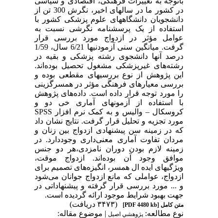
باتوجه به تغییرات فرهنگی، اقتصادی و سیاسی
در کشور ما در سالهای اخیر، ‌نگرش 300 تن از
دانشجویان دانشگاههای علوم پزشکی کشور با
استفاده از یک پرسشنامه نگرشی نسبت به
عوامل مؤثر در ازدواج مورد بررسی قرار
گرفت. میانگین سنی آزمودنیها 6/21 سال، 1/59
درصد آنها دانشجوی رشته پزشکی و بقیه در
رشته‌های غیرپزشکی مشغول تحصیل بوده‌اند.
این پژوهش از نوع بررسیهای مقطعی بوده و
بررسی معیارهای فرهنگی مؤثر در همسرگزینی
را مورد توجه قرار داده است. داده‌های پژوهش
با استفاده از آزمونهای آماری خی دو و
کروسکال – والیس و به کمک نرم افزار SPSS
مورد تجزیه و تحلیل قرار گرفت. نتایج نشان داد
که در زمینه سن پیشنهادی ازدواج بین زنان و
مردان تفاوت آماری معنی‌داری وجوددارد. در
زمینه لازم بودن دوران نامزدی،‌هر دو جنس
موافق وجود آن بوده‌اند. ازدواج موقت،
ویژگیهای ایده ال همسر،‌ انگیزه‌های تصمیم برای
ازدواج، عواملی که مانع ازدواج جوانان می‌شود
و ... مورد بررسی قرار گرفته و پیشنهاداتی در
جهت بهبود شرایط موجود ارائه گردیده است.
(۳۴۷۳ دریافت)
متن کامل
[PDF 4480 kb]
نوع مطالعه:
| موضوع مقاله:
پژوهشي اصيل