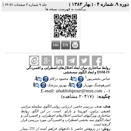
دوره ۹، شماره ۴ - ( بهار ۱۳۸۳ )
|
جلد ۹ شماره ۴ صفحات ۷۶-۶۳
برگشت به فهرست نسخه ها
روابط ساختاری میان ابعاد اختلال‌های اضطرابی و افسردگی
DSM-IV و ابعاد الگوی سه‌بخشی
۱
،
،
عباس بخشی‌پور
محمود دژکام
،
امیرهوشنگ مهریار
بهروز بیرشک
E-mail: abakhshipour@msn.com
۱- ،
چکیده:
(۲۰۴۱۷ مشاهده)
هدف
:
هدف بررسی حاضر، ارزیابی روایی الگوی سلسله مراتبی
تلفیقی براون، کورپیتا و بارلو
است. در این الگو، روابط
ساختاری ویژگی‏های اساسی اختلال‌های اضطرابی و افسردگی و
ابعاد الگوی سه بخشی اضطراب و افسردگی مورد بررسی قرار
گرفته است.
روش:
در پژوهش حاضر با داده‏های فراهم آمده از 255 بیمار