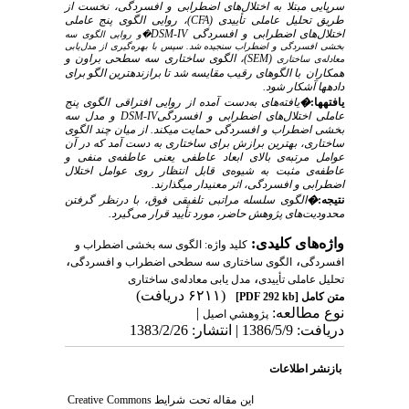
سرپایی مبتلا به اختلال‌های اضطرابی و افسردگی، نخست از
طریق تحلیل عاملی تأییدی
(CFA)
، روایی الگوی پنج عاملی
اختلال‌های اضطرابی و افسردگی
DSM-IV
�
و روایی الگوی سه
بخشی افسردگی و اضطراب سنجیده شد. سپس با بهره‌گیری از مدل‌یابی
(SEM)
، الگوی ساختاری سه سطحی براون و
معادله‌ی ساختاری
همکاران
با الگوهای رقیب مقایسه شد تا برازنده‏ترین الگو برای
داده‏ها آشکار شود.
یافته‏ها:
�
یافته‌های به‌دست آمده از روایی افتراقی الگوی پنج
عاملی اختلال‌های اضطرابی و افسردگی
DSM-IV
و مدل سه
بخشی اضطراب و افسردگی حمایت می‏کند. از میان چند الگوی
ساختاری، بهترین برازش برای ساختاری به دست آمد که در آن
عوامل مرتبه‌ی بالای ابعاد عاطفی یعنی عاطفه‌ی منفی و
عاطفه‌ی مثبت به شیوه‌ی قابل انتظار روی عوامل اختلال
اضطرابی و افسردگی، اثر معنی‏دار می‏گذارند.
نتیجه:
�
الگوی سلسله مراتبی تلفیقی فوق، با درنظر گرفتن
محدودیت‌های پژوهش حاضر، مورد تأیید قرار می‌گیرد.
واژه‌های کلیدی:
کلید واژه: الگوی سه بخشی اضطراب و
،
،
افسردگی
الگوی ساختاری سه سطحی اضطراب و افسردگی
،
تحلیل عاملی تأییدی
مدل یابی معادله‌ی ساختاری
(۶۲۱۱ دریافت)
متن کامل
[PDF 292 kb]
نوع مطالعه:
|
پژوهشي اصيل
دریافت: 1386/5/9 | انتشار: 1383/2/26
بازنشر اطلاعات
این مقاله تحت شرایط
Creative Commons